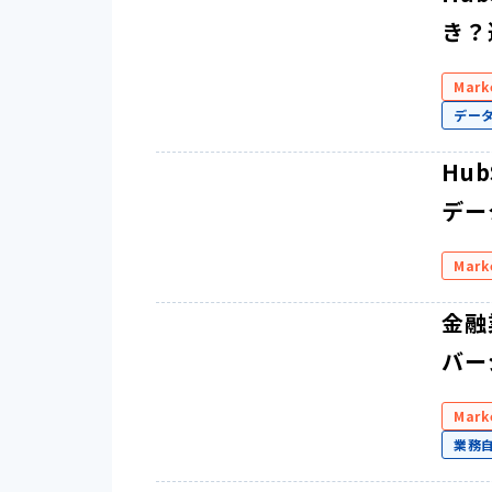
き？
Mark
デー
Hu
デー
Mark
金融
バー
Mark
業務