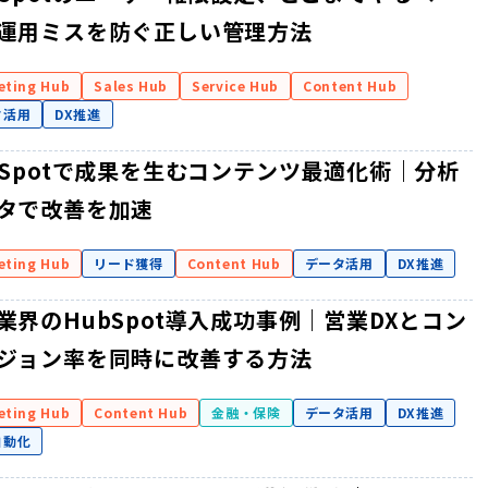
運用ミスを防ぐ正しい管理方法
eting Hub
Sales Hub
Service Hub
Content Hub
タ活用
DX推進
bSpotで成果を生むコンテンツ最適化術｜分析
タで改善を加速
eting Hub
リード獲得
Content Hub
データ活用
DX推進
業界のHubSpot導入成功事例｜営業DXとコン
ジョン率を同時に改善する方法
eting Hub
Content Hub
金融・保険
データ活用
DX推進
自動化