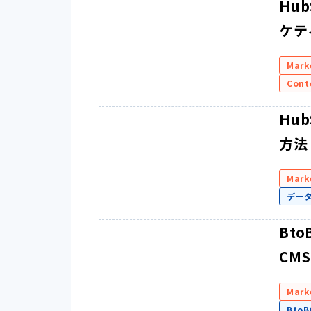
Hu
ケテ
Mark
Cont
Hu
方法
Mark
デー
Bt
CM
Mark
Bto