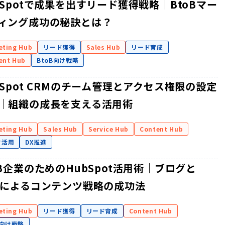
bSpotで成果を出すリード獲得戦略｜BtoBマー
ィング成功の秘訣とは？
eting Hub
リード獲得
Sales Hub
リード育成
ent Hub
BtoB向け戦略
bSpot CRMのチーム管理とアクセス権限の設定
｜組織の成長を支える活用術
eting Hub
Sales Hub
Service Hub
Content Hub
タ活用
DX推進
oB企業のためのHubSpot活用術｜ブログと
Sによるコンテンツ戦略の成功法
eting Hub
リード獲得
リード育成
Content Hub
B向け戦略