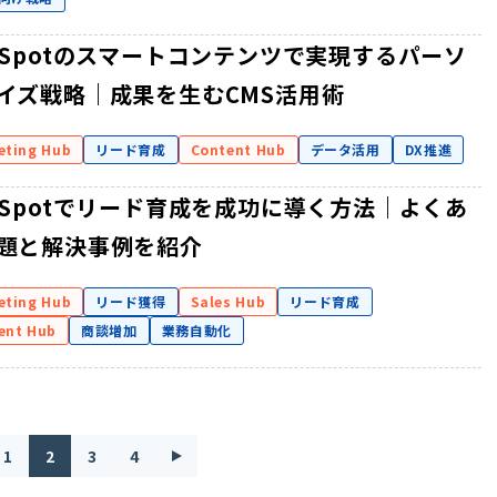
bSpotのスマートコンテンツで実現するパーソ
イズ戦略｜成果を生むCMS活用術
eting Hub
リード育成
Content Hub
データ活用
DX推進
bSpotでリード育成を成功に導く方法｜よくあ
題と解決事例を紹介
eting Hub
リード獲得
Sales Hub
リード育成
ent Hub
商談増加
業務自動化
1
2
3
4