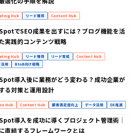
最適化の手順を解説
eting Hub
リード獲得
Content Hub
bSpotでSEO成果を出すには？ブログ機能を活
た実践的コンテンツ戦略
eting Hub
リード獲得
リード育成
Content Hub
タ活用
BtoB向け戦略
bSpot導入後に業務がどう変わる？成功企業が
する対策と運用設計
ice Hub
Content Hub
顧客満足度向上
データ活用
DX推進
bSpot導入を成功に導くプロジェクト管理術｜
に直結するフレームワークとは