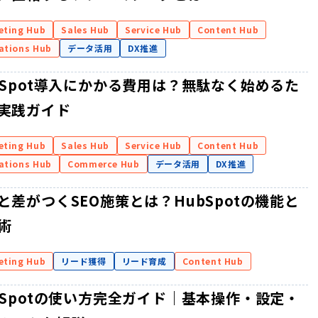
eting Hub
Sales Hub
Service Hub
Content Hub
ations Hub
データ活用
DX推進
bSpot導入にかかる費用は？無駄なく始めるた
実践ガイド
eting Hub
Sales Hub
Service Hub
Content Hub
ations Hub
Commerce Hub
データ活用
DX推進
と差がつくSEO施策とは？HubSpotの機能と
術
eting Hub
リード獲得
リード育成
Content Hub
bSpotの使い方完全ガイド｜基本操作・設定・