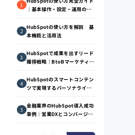
HubSpotの使い方完全ガイド
｜基本操作・設定・運用のコ
ツを解説
HubSpotの使い方を解説 基
本機能と活用法
HubSpotで成果を出すリード
獲得戦略｜BtoBマーケティン
グ成功の秘訣とは？
HubSpotのスマートコンテン
ツで実現するパーソナライズ
戦略｜成果を生むCMS活用術
金融業界のHubSpot導入成功
事例｜営業DXとコンバージョ
ン率を同時に改善する方法