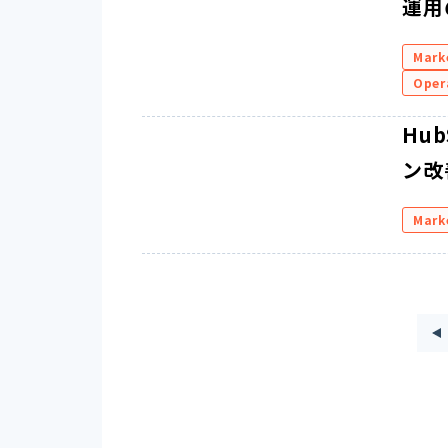
運用
Mark
Oper
Hu
ン改
Mark