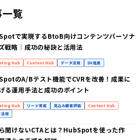
記事一覧
bSpotで実現するBtoB向けコンテンツパーソナ
ズ戦略｜成功の秘訣と活用法
eting Hub
Content Hub
データ活用
DX推進
bSpotのA/Bテスト機能でCVRを改善！成果に
げる運用手法と成功のポイント
eting Hub
リード育成
見込み顧客評価
Content Hub
タ活用
ら聞けないCTAとは？HubSpotを使った作