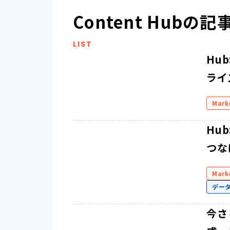
Content Hubの
LIST
Hu
ライ
Mark
Hu
つな
Mark
デー
今さ