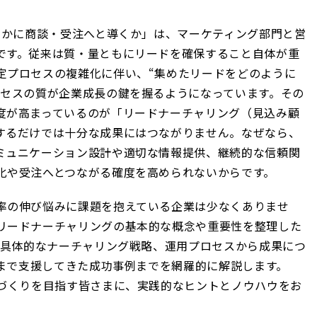
いかに商談・受注へと導くか」は、マーケティング部門と営
です。従来は質・量ともにリードを確保すること自体が重
定プロセスの複雑化に伴い、“集めたリードをどのように
ロセスの質が企業成長の鍵を握るようになっています。その
度が高まっているのが「リードナーチャリング（見込み顧
するだけでは十分な成果にはつながりません。なぜなら、
ミュニケーション設計や適切な情報提供、継続的な信頼関
化や受注へとつながる確度を高められないからです。
率の伸び悩みに課題を抱えている企業は少なくありませ
リードナーチャリングの基本的な概念や重要性を整理した
る具体的なナーチャリング戦略、運用プロセスから成果につ
れまで支援してきた成功事例までを網羅的に解説します。
みづくりを目指す皆さまに、実践的なヒントとノウハウをお