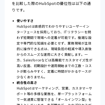
を比較した際のHubSpotの優位性は以下の通
りです。
使いやすさ
HubSpotは直感的でわかりやすいユーザーイン
ターフェースを採用しており、ITリテラシーを問
わず短期間で現場への定着が可能です。複雑な設
定や専門的な知識を必要とせず、業務現場が主体
的に操作できる点は、現場負担の軽減や導入直後
からのスムーズな運用に大きく貢献します。一
方、Salesforceなどは高機能でカスタマイズ性が
高い反面、初期設計や運用開始までの工数・コス
トが膨らみやすく、定着に時間がかかるケースが
少なくありません。
統合性の高さ
HubSpotはマーケティング、営業、カスタマーサ
ポート等の多様な業務を、単一プラットフォーム
で一気通貫に管理できる「オールインワン型」を
強みとしています。各部門のデータやプロセスが