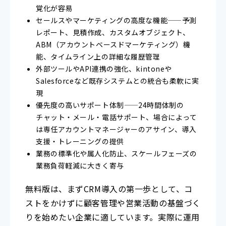
覚化が容易
セールスやマーケティングの高度な機能——予測
レポート、見積作成、カスタムオブジェクト、
ABM（アカウントベースドマーケティング）機
能、タイムライン上の詳細な履歴管理
外部ツールやAPI連携の強化、kintoneや
Salesforceなど既存システムとの統合も柔軟に実
現
優先度の高いサポート体制——24時間体制の
チャット・メール・電話サポート、場合によって
は専任アカウントマネージャーのアサイン、導入
支援・トレーニングの提供
業務の標準化や属人化防止、スケールフェーズの
業務負荷軽減に大きく寄与
無料版は、まずCRM導入の第一歩として、コ
ストをかけずに顧客管理や営業活動の基盤づく
りを始めたい企業に適しています。実際に運用