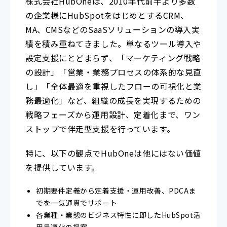
株式会社HubOneは、2010年代前半より多数
の企業様にHubSpotをはじめとするCRM、
MA、CMSなどのSaaSソリューションの導入実
績を積み重ねてきました。単なるツール導入や
設定支援にとどまらず、「マーケティング戦略
の設計」「営業・業務プロセスの体系的な見直
し」「全体最適を重視したフローの可視化と業
務最適化」など、組織の成長を実現するための
戦略フェーズから運用設計、定着化まで、ワン
ストップで伴走型支援を行っています。
特に、以下の観点でHubOneは他にはない価値
を提供しています。
初期要件定義から定着支援・運用改善、PDCAま
でを一気通貫でサポート
各業種・業態のビジネス特性に即したHubSpot活
用最適化の提案