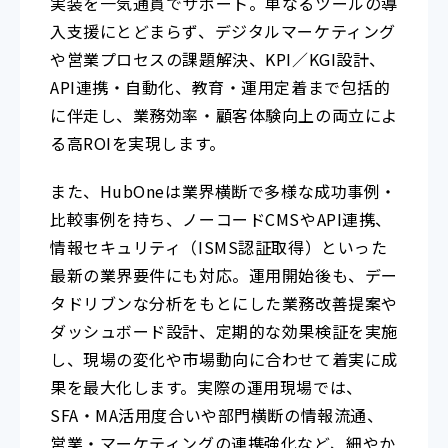
実装を一気通貫でサポート。単なるツールの導
入支援にとどまらず、デジタルマーケティング
や営業プロセスの課題解決、KPI／KGI設計、
API連携・自動化、教育・運用定着まで包括的
に伴走し、業務効率・顧客体験向上の両立によ
る高ROIを実現します。
また、HubOneは業界横断で多様な成功事例・
比較事例を持ち、ノーコードCMSやAPI連携、
情報セキュリティ（ISMS認証取得）といった
最新の業界要件にも対応。運用開始後も、デー
タドリブンな分析をもとにした業務改善提案や
ダッシュボード設計、定期的な効果検証を実施
し、現場の変化や市場動向に合わせて着実に成
果を最大化します。実際の運用現場では、
SFA・MA活用度合いや部門横断の情報流通、
営業・マーケティングの連携強化など、細やか