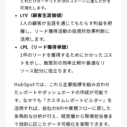
どれだけターゲットが次のステージに進んだかを
可視化します。
V（顧客生涯価値）
LT
1人の顧客が生涯を通じてもたらす利益を把
握し、リード獲得活動の投
資対効果判断に
活用します。
PL（リード獲得単価）
C
1件のリードを獲得するためにかかったコス
トを示し、施策別の効率比較や最適なリ
ソース配分に役立ちます。
HubSpotでは、これら主要指標を組み合わせ
たレポートやダッシュボードの作成が可能で
す。なかでも「カスタムレポートビルダー」を
活用すれば、自社のKPIや業務フローに即した
多角的な分析が行え、経営層から現場担当者ま
で目的に応じたデータ可視化を実現できます。